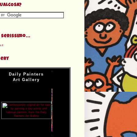
QUALCOSA?
 serissimo...
.it
lery
Daily Painters
Art Gallery