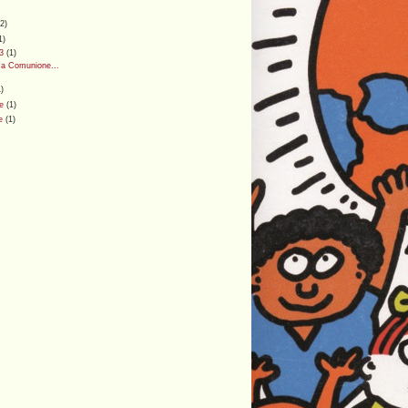
(2)
1)
13
(1)
ma Comunione...
1)
re
(1)
re
(1)