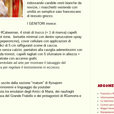
indossando candide vesti bianche da 
novizie, i maschietti vestendo con 
umiltà un semplice saio francescano 
di tessuto grezzo.
I GENITORI invece:
#Catwoman, 4 strati di trucco (+ 1 di riserva) capelli 
el rione,  borsette minimal con dentro spruzzatore spray 
eperoncino), cover cellulare con applicazioni di 
i di 5 cm raffiguranti scene di caccia.
e senza calzini, pantaloni alla caviglia aderentissimi con 
 tronisti, capelli tagliati con 5 sfumature in altezza + 
imetrate con accenno grafic
rotolate ad arte per mostrare il tatuaggio del
za per regolare il testosterone in eccesso.
uscite dalla sezione "mature" di #youporn
ARGOME
 minorenni e linguaggio da youtuber
ista tra emulatori degli Amici di Maria, dei naufraghi 
Festività e 
asa del Grande Fratello e dei protagonisti di #Gomorra e 
Informazion
Le interviste
Licenze poco
Magari fosser
Manipolazio