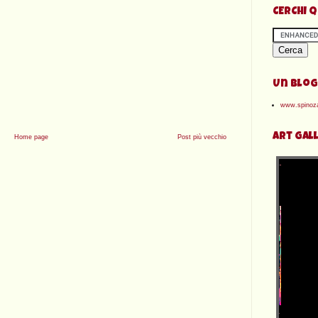
CERCHI 
Un Blog
www.spinoza
Art Gal
Home page
Post più vecchio