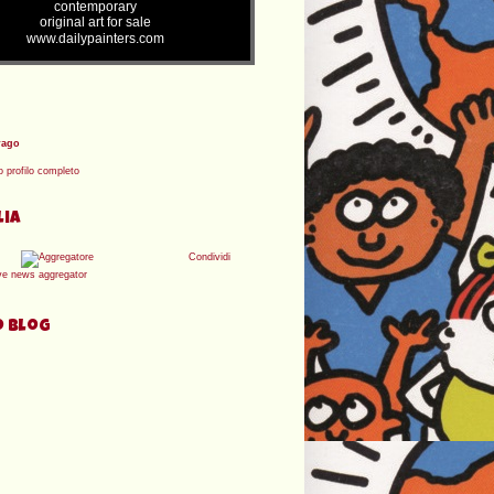
contemporary
original art for sale
www.dailypainters.com
rago
o profilo completo
lia
Condividi
o blog