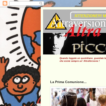
Altraversio
Quando leggete un quotidiano, guardate la t
che esiste sempre un'
AltraVersione !
La Prima Comunione...