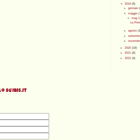
▼
2019
(6)
►
gennaio
▼
maggio
(
▼
mag 
La Pri
►
agosto
(
►
settemb
►
novemb
►
2020
(19)
►
2021
(6)
►
2022
(4)
 su IBIS.IT