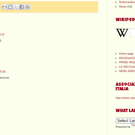
Scherzandoc
Storie
(14)
Wikiped
9:37
d:
Home page
DELEGAZI
PRIME PAG
LA VECCHI
NENA AGE
05:04
ervices:
Associa
Italia
http://www.anpi
What la
Powered by