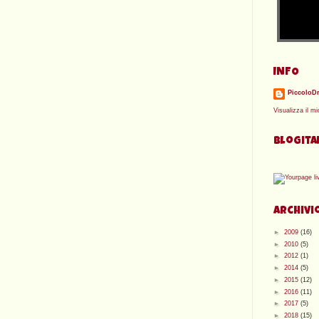
INFO
PiccoloD
Visualizza il mi
Blogita
Archivi
►
2009
(16)
►
2010
(5)
►
2012
(1)
►
2014
(5)
►
2015
(12)
►
2016
(11)
►
2017
(5)
►
2018
(15)