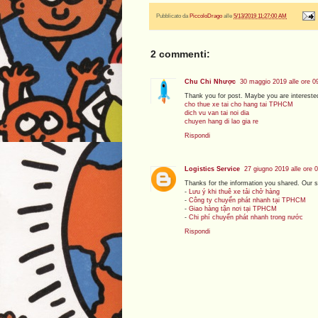
Pubblicato da
PiccoloDrago
alle
5/13/2019 11:27:00 AM
2 commenti:
Chu Chỉ Nhược
30 maggio 2019 alle ore 0
Thank you for post. Maybe you are intereste
cho thue xe tai cho hang tai TPHCM
dich vu van tai noi dia
chuyen hang di lao gia re
Rispondi
Logistics Service
27 giugno 2019 alle ore 
Thanks for the information you shared. Our s
-
Lưu ý khi thuê xe tải chở hàng
-
Công ty chuyển phát nhanh tại TPHCM
-
Giao hàng tận nơi tại TPHCM
-
Chi phí chuyển phát nhanh trong nước
Rispondi