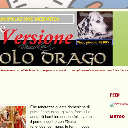
ne
elevisione, ascoltate la radio, navigate in internet o... semplicemente scambiate due chiacchiere 
FEED
Che tenerezza queste domeniche di 
prime #comunioni, giovani fanciulli e 
adorabili bambine corrono felici verso 
Meteo
il primo incontro con #Gesù 
tenendosi per mano, le femminucce 