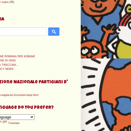
i sopra
(35)
ia
ONE ROMANA PER KOBANE
INE DI OGGI
A TRECCANI...
NCY NEWS
zione Nazionale Partigiani d'
-anppia-bo.it/sostieni-lanpi.html
nguage do you prefer?
Translate