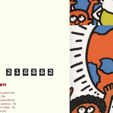
2
1
0
8
6
2
NTI
Ricorrenze
(21)
e
(79)
 impossibili
(5)
 poetiche...
(5)
o Italiani..
(5)
ne
(57)