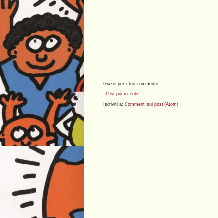
Grazie per il tuo commento
Post più recente
Iscriviti a:
Commenti sul post (Atom)