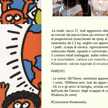
-Le madri, tacco 17, look aggressivo alla 
acconciati dal parrucchiere più estroso d
al progesterone (mascherato da spray al p
swarowsky da 2,3 kg, unghie con appendic
- I padri, scarpe di vernice, rigorosament
sottovuoto tibiale, sguardo e camminata da
3 contorni tribali tratteggiati, barbe mill
o ai moschettieri, camicie con maniche ar
#Gladiatore, valvola inguinale di sicurez
PARENTI:
- Le nonne, 60/70enni, sembrano appene 
- I nonni, 70/80enni anni, look da rapper
- Gli zii e gli amici di famiglia, un'orda m
dell'Isola dei Famosi, degli scappati di c
#Suburra (le serie)
#Comunione #swarowsky   