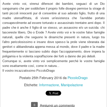
Avete vinto voi,
strenui difensori dei bambini,
seguaci
di un Dio
sanguinario che per soddisfare il proprio folle disegno permise la strage di
tanti piccoli
innocenti pur di
consentire
al suo adorato figlio,
frutto di
una
madre uteroaffittata,
di
vivere un'esistenza che l'avrebbe portato
consap
e
volmente ad essere torturato e assassinato trentatre anni dopo. Il
padre che è anche il figlio di se stesso, un assassino e/o un suicida: c
hi
lascereste libero, Dio o Erode
?
Avete vinto voi e le vostre
false
famiglie
naturali,
quelle che seguono le dinamiche presenti in natura, luogo tra
l'altro pericolosissimo e insano dove spesso la prole viene sbranata dai
genitori o abbandonata
appena messa al mondo, dove il padre e la madre
frequentemente si lasciano subito dopo l'accoppiamento, dove impera la
poligamia e la violenta sopraffazione dei forti a danno dei più deboli.
Comunque si, avete vinto voi semplicemente perché le vostre famiglie
sono esattamente così, come in natura...
Il vostro incazzatissimo PiccoloDrago
Postato
25th February 2016
da
PiccoloDrago
Etichette:
Informazione
Manipolazione
0
Aggiungi un commento