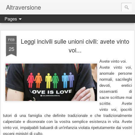
Altraversione
Pages
Leggi incivili sulle unioni civili: avete vinto
FEB
25
voi...
Avete vinto voi.
Avete vinto voi,
anomale persone
normali, sacrileghi
devoti, eretici
osservanti di
sacre scritture mai
scritte. Avete
vinto voi, ipocriti
tutori di una famiglia che definite tradizionale e che tradizionalmente
calpestate e disonorate con la vostra semplice esistenza
in vita
. Avete
vinto voi,
impalpabili
baluard
i
di un'infanzia violata ripetutamente dai vostri
osceni ministri di culto.