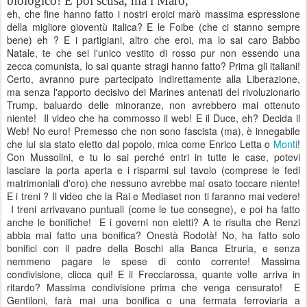
biologico! E poi scusa, ma i Marò,
eh, che fine hanno fatto i nostri eroici marò massima espressione
della migliore gioventù italica? E le Foibe (che ci stanno sempre
bene) eh ? E i partigiani, altro che eroi, ma lo sai caro Babbo
Natale, te che sei l'unico vestito di rosso pur non essendo una
zecca comunista, lo sai quante stragi hanno fatto? Prima gli italiani!
Certo, avranno pure partecipato indirettamente alla Liberazione,
ma senza l'apporto decisivo dei Marines antenati del rivoluzionario
Trump, baluardo delle minoranze, non avrebbero mai ottenuto
niente!
Il video che ha commosso il web! E il Duce, eh? Decida il
Web! No euro! Premesso che non sono fascista (ma), è innegabile
che lui sia stato eletto dal popolo, mica come Enrico Letta o
Monti
!
Con Mussolini, e tu lo sai perché entri in tutte le case, potevi
lasciare la porta aperta e i risparmi sul tavolo (comprese le fedi
matrimoniali d'oro) che nessuno avrebbe mai osato toccare niente!
E i treni ? Il video che la Rai e Mediaset non ti faranno mai vedere!
I treni arrivavano puntuali (come le tue consegne), e poi ha fatto
anche le bonifiche!
E i governi non eletti? A te risulta che Renzi
abbia mai fatto una bonifica? Onestà Rodotà! No, ha fatto solo
bonifici con il padre della Boschi alla Banca Etruria, e senza
nemmeno pagare le spese di conto corrente! Massima
condivisione, clicca qui! E il Frecciarossa, quante volte arriva in
ritardo? Massima condivisione prima che venga censurato!
E
Gentiloni, farà mai una bonifica o una fermata ferroviaria a