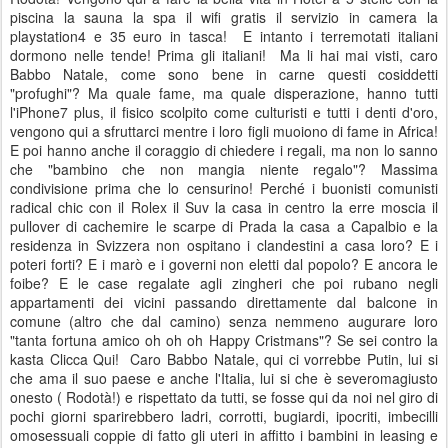
piscina la sauna la spa il wifi gratis il servizio in camera la
playstation4 e 35 euro in tasca!
E intanto i terremotati italiani
dormono nelle tende! Prima gli italiani!
Ma li hai mai visti, caro
Babbo Natale, come sono bene in carne questi cosiddetti
"profughi"? Ma quale fame, ma quale disperazione, hanno tutti
l'iPhone7 plus, il fisico scolpito come culturisti e tutti i denti d'oro,
vengono qui a sfruttarci mentre i loro figli muoiono di fame in Africa!
E poi hanno anche il coraggio di chiedere i regali, ma non lo sanno
che "bambino che non mangia niente regalo"? Massima
condivisione prima che lo censurino! Perché i buonisti comunisti
radical chic con il Rolex il Suv la casa in centro la erre moscia il
pullover di cachemire le scarpe di Prada la casa a Capalbio e la
residenza in Svizzera non ospitano i clandestini a casa loro? E i
poteri forti? E i marò e i governi non eletti dal popolo? E ancora le
foibe? E le case regalate agli zingheri che poi rubano negli
appartamenti dei vicini passando direttamente dal balcone in
comune (altro che dal camino) senza nemmeno augurare loro
"tanta fortuna amico oh oh oh Happy Cristmans"? Se sei contro la
kasta Clicca Qui!
Caro Babbo Natale, qui ci vorrebbe Putin, lui si
che ama il suo paese e anche l'Italia, lui si che è severomagiusto
onesto ( Rodotà!) e rispettato da tutti, se fosse qui da noi nel giro di
pochi giorni sparirebbero ladri, corrotti, bugiardi, ipocriti, imbecilli
omosessuali coppie di fatto gli uteri in affitto i bambini in leasing e