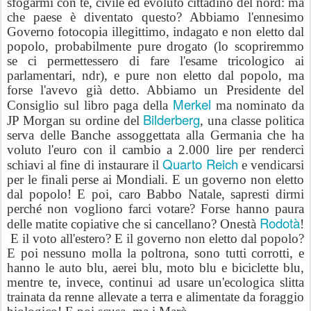
sfogarmi con te, civile ed evoluto cittadino del nord: ma
che paese è diventato questo? Abbiamo l'ennesimo
Governo fotocopia illegittimo, indagato e non eletto dal
popolo, probabilmente pure drogato (lo scopriremmo
se ci permettessero di fare l'esame tricologico ai
parlamentari, ndr), e pure non eletto dal popolo, ma
forse l'avevo già detto. Abbiamo un Presidente del
Merkel
Consiglio sul libro paga della
ma nominato da
Bilderberg
JP Morgan su ordine del
, una classe politica
serva delle Banche assoggettata alla Germania che ha
voluto l'euro con il cambio a 2.000 lire per renderci
Quarto Reich
schiavi al fine di instaurare il
e vendicarsi
per le finali perse ai Mondiali. E un governo non eletto
dal popolo! E poi, caro Babbo Natale, sapresti dirmi
perché non vogliono farci votare? Forse hanno paura
Rodotà
delle matite copiative che si cancellano? Onestà
!
E il voto all'estero? E il governo non eletto dal popolo?
E poi nessuno molla la poltrona, sono tutti corrotti, e
hanno le auto blu, aerei blu, moto blu e biciclette blu,
mentre te, invece, continui ad usare un'ecologica slitta
trainata da renne allevate a terra e alimentate da foraggio