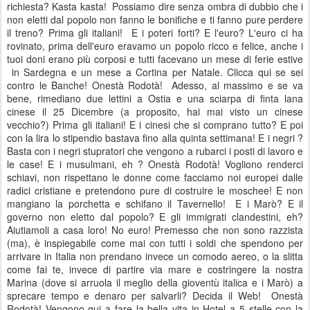
richiesta? Kasta kasta!
Possiamo dire senza ombra di dubbio che i
non eletti dal popolo non fanno le bonifiche e ti fanno pure perdere
il treno? Prima gli italiani!
E i poteri forti? E l'euro? L'euro ci ha
rovinato, prima dell'euro eravamo un popolo ricco e felice, anche i
tuoi doni erano più corposi e tutti facevano un mese di ferie estive
in Sardegna e un mese a Cortina per Natale. Clicca qui se sei
contro le Banche! Onestà Rodotà!
Adesso, al massimo e se va
bene, rimediano due lettini a Ostia e una sciarpa di finta lana
cinese il 25 Dicembre (a proposito, hai mai visto un cinese
vecchio?) Prima gli italiani! E i cinesi che si comprano tutto? E poi
con la lira lo stipendio bastava fino alla quinta settimana! E i negri ?
Basta con i negri stupratori che vengono a rubarci i posti di lavoro e
le case! E i musulmani, eh ? Onestà Rodotà! Vogliono renderci
schiavi, non rispettano le donne come facciamo noi europei dalle
radici cristiane e pretendono pure di costruire le moschee! E non
mangiano la porchetta e schifano il Tavernello!
E i Marò? E il
governo non eletto dal popolo? E gli immigrati clandestini, eh?
Aiutiamoli a casa loro! No euro! Premesso che non sono razzista
(ma), è inspiegabile come mai con tutti i soldi che spendono per
arrivare in Italia non prendano invece un comodo aereo, o la slitta
come fai te, invece di partire via mare e costringere la nostra
Marina (dove si arruola il meglio della gioventù italica e i Marò) a
sprecare tempo e denaro per salvarli? Decida il Web!
Onestà
Rodotà! Vengono qui a fare la bella vita in Hotel a 5 stelle con la