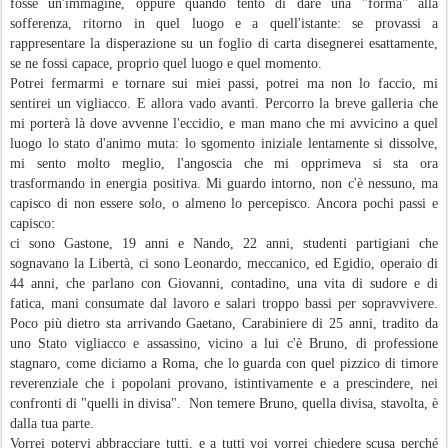
fosse un'immagine, oppure quando tento di dare una "forma" alla
sofferenza, ritorno in quel luogo e a quell'istante: se provassi a
rappresentare la disperazione su un foglio di carta disegnerei esattamente,
se ne fossi capace, proprio quel luogo e quel momento.
Potrei fermarmi e tornare sui miei passi, potrei ma non lo faccio, mi
sentirei un vigliacco. E allora vado avanti. Percorro la breve galleria che
mi porterà là dove avvenne l'eccidio, e man mano che mi avvicino a quel
luogo lo stato d'animo muta: lo sgomento iniziale lentamente si dissolve,
mi sento molto meglio, l'angoscia che mi opprimeva si sta ora
trasformando in energia positiva. Mi guardo intorno, non c'è nessuno, ma
capisco di non essere solo, o almeno lo percepisco. Ancora pochi passi e
capisco:
ci sono Gastone, 19 anni e Nando, 22 anni, studenti partigiani che
sognavano la Libertà, ci sono Leonardo, meccanico, ed Egidio, operaio di
44 anni, che parlano con Giovanni, contadino, una vita di sudore e di
fatica, mani consumate dal lavoro e salari troppo bassi per sopravvivere.
Poco più dietro sta arrivando Gaetano, Carabiniere di 25 anni, tradito da
uno Stato vigliacco e assassino, vicino a lui c'è Bruno, di professione
stagnaro, come diciamo a Roma, che lo guarda con quel pizzico di timore
reverenziale che i popolani provano, istintivamente e a prescindere, nei
confronti di "quelli in divisa".
Non temere Bruno, quella divisa, stavolta, è
dalla tua parte.
Vorrei potervi abbracciare tutti, e a tutti voi vorrei chiedere scusa perché