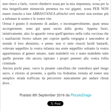
non riesco a farlo, vorrei chiedervi scusa per la mia impotenza, scusa per la
mia insignificante minuscola presenza tra voi giganti, scusa PER NON
essere riuscito a fare ABBASTANZA affinché certi mostri non tornino più
a infestare le nostre e le vostre vite.
Ormai è giunto il momento di andare, e inconsapevolmente, quasi senza
accorgermene, sono già quasi uscito dalla grotta. Appena fuori,
istintivamente, alzo lo sguardo verso quell'apertura nella volta rocciosa che
i nazifascisti fecero saltare per coprire quella vergogna e nascondere al
mondo il loro abominio, e penso: non ci siete riusciti luridi bastardi,
volevate seppellire la vostra infamia ma avete seppellito soltanto la vostra
appartenenza al genere umano, siate maledetti voi e siano maledette tutte
quelle persone che ancora ispirano i propri pensieri alla vostra follia
criminale.
Ancora pochi passi, varco la pesante cancellata che custodisce quel luogo
sacro, e ritorno al presente, a quella via Ardeatina tornata ad essere una
semplice strada trafficata da percorrere stancamente per andare chissà
dove...
Postato
8th September 2016
da
PiccoloDrago