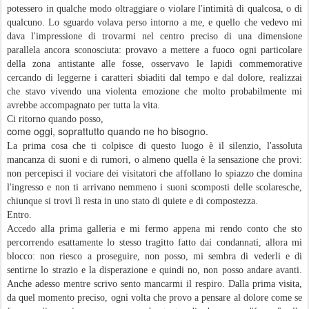
potessero in qualche modo oltraggiare o violare l'intimità di qualcosa, o di
qualcuno. Lo sguardo volava perso intorno a me, e quello che vedevo mi
dava l'impressione di trovarmi nel centro preciso di una dimensione
parallela ancora sconosciuta: provavo a mettere a fuoco ogni particolare
della zona antistante alle fosse, osservavo le lapidi commemorative
cercando di leggerne i caratteri sbiaditi dal tempo e dal dolore, realizzai
che stavo vivendo una violenta emozione che molto probabilmente mi
avrebbe accompagnato per tutta la vita.
Ci ritorno quando posso,
come oggi, soprattutto quando ne ho bisogno.
La prima cosa che ti colpisce di questo luogo è il silenzio, l'assoluta
mancanza
di suoni e di rumori, o almeno quella è la sensazione che provi:
non percepisci il vociare dei visitatori che affollano lo spiazzo che domina
l'ingresso e non ti arrivano nemmeno i suoni scomposti delle scolaresche,
chiunque si trovi lì resta in uno stato di quiete e di compostezza.
Entro.
Accedo alla prima galleria e mi fermo appena mi rendo conto che sto
percorrendo esattamente lo stesso tragitto fatto dai condannati, allora mi
blocco: non riesco a proseguire, non posso, mi sembra di vederli e di
sentirne lo strazio e la disperazione e quindi no, non posso andare avanti.
Anche adesso mentre scrivo sento mancarmi il respiro. Dalla prima visita,
da quel momento preciso, ogni volta che provo a pensare al dolore come se