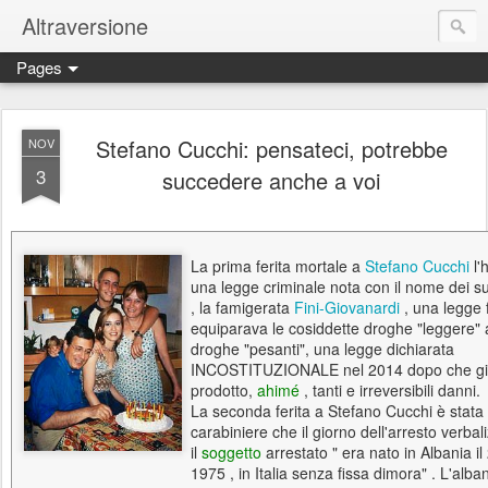
Altraversione
Pages
Stefano Cucchi: pensateci, potrebbe
NOV
3
succedere anche a voi
La prima ferita mortale a
Stefano Cucchi
l'
una legge criminale nota con il nome dei su
, la famigerata
Fini-Giovanardi
, una legge 
equiparava le cosiddette droghe "leggere" a
droghe "pesanti", una legge dichiarata
INCOSTITUZIONALE nel 2014 dopo che gi
prodotto,
ahimé
, tanti e irreversibili danni.
La seconda ferita a Stefano Cucchi è stata 
carabiniere che il giorno dell'arresto verbal
il
soggetto
arrestato " era nato in Albania il
1975 , in Italia senza fissa dimora" . L'alba